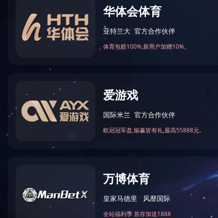
一、工作原理
卧式多级离心泵采用离心力原理进行工作。当电机驱动泵轴
二、结构特点
卧式多级离心泵具有结构紧凑、运行稳定、噪音低等特点。
三、应用领域
卧式多级离心泵在各个领域都有广泛的应用。在工业生产中
四、优势分析
卧式多级离心泵相比其他类型的泵具有诸多优势。首先，其
五、维护保养
为了确保卧式多级离心泵的正常运行，需要定期进行维护保
六、发展趋势
随着科技的不断发展，卧式多级离心泵在设计和制造方面也
总之，卧式多级离心泵作为一种高效、稳定的流体输送设备
上一篇
暂无
下一篇
卧式多级离心泵知识全解析
od网页版入口-OD（中国）官方
0429-4561565
地址：
od网页版入口-OD（中国）官方
版权所有
辽宁华睿科技有限公司技术支持