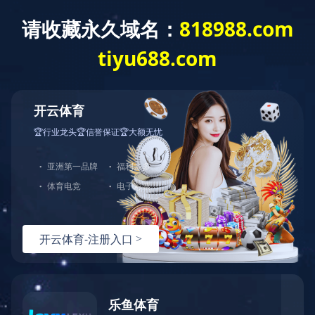
当前位置：首页
营销服务
服务承诺
服务流程
服务承诺
od网页版入口-OD（中国）官方
水泵产品质量保证说明及售后服务承诺函
1.保证本公司的产品出厂合格率，按照机械行业有关标准的要求生产制造。
2.保证本公司所提供的产品是全新的，未使用过的，是用先进工艺生产的，并符合合同规定的质量、性能和规格的要求。
3.保证本公司所提供的产品在正确安装、正常使用的保养条件下，在使用寿命期内具有相对满意的性能和质量，在其验收的12个月保质期内，对由于自身设计、生产
或材料缺陷而产生的故障负责。
4.根据有关部门检验结果，在质量保证期内，如果所提供的产品数量、型号质量与合同不符，或证实产品是有缺陷的，包括使用不符合要求的材料，将对所售出产品
进行更换。
5.本公司产品售出以后，根据用户的要求将指派工程技术人员到现场，指导协助用户对所购设备进行安装、调试并向有关人员讲解设备操作与保养的基本常识。
6.产品在正常使用期间，本公司售后服务人员根据用户的不同状况每月不少于打一次电话与订购单位的相关人员保持联系，以确保使用单位所购产品始终处于良好的
运行状态。
7.产品在正常使用期间，假如出现质量问题或使用方需要技术指导，本公司主管部门在接到电传通报后，将在二十四小时内，抓紧时间间派工程技术人员到达现场。
8.本公司产品售出后，如果使用单位对所购的产品有配件要求，对其将实行优惠价格，并保证提供的产品配件是按照所购产品质量标准，技术标准进行生产制造。
9.本公司产品销售服务电话：
电话（Tel）：0429-4561888 4561567 4561565（国内销售/Domestic）
传真（Fax）：0429-4561565
为泵业产品使用单位提供方便快捷详细的售前、售后服务和技术与协助，欢迎随时拨打和咨询。
辽公网安备000000
版权所有：od网页版入口-OD（中国）官方
技术支持：辽宁华睿科技有限公司
地址：